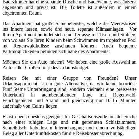
Badezimmer hat eine separate Dusche und Badewanne, was äußerst
angenehm und privat ist. Die Toilette ist außerdem in einem
abgetrennten Raum.
Das Apartment hat große Schiebefenster, welche die Meeresbrisen
ins Innere lassen, sowie drei neue, separate Klimaanlagen. Vor
Ihrem Apartment befindet sich eine Terrasse mit Tisch und Stühlen,
von wo aus Sie Ihren Kindern beim Schwimmen im tropischen Pool
mt Regenwaldkulisse zuschauen können. Auch bequeme
Parkmöglichkeiten befinden sich nahe des Apartments!
Möchten Sie ein Auto mieten? Wir haben eine große Auswahl an
Autos aller Größen für jedes Urlaubsbudget.
Reisen Sie mit einer Gruppe von Freunden? Unser
Urlaubsapartment ist ein gute Alternative, da wir keine luxuriöse
Fünf-Sterne-Unterbringung sind, sondern vielmehr eine preiswerte
Unterkunft in atemberaubender Lage mit Regenwald,
Feuchtgebieten und Strand und gleichzeitg nur 10-15 Minuten
außerhalb von Cairns liegen.
Es ist ebenso bestens geeignet für Geschäftsreisende auf der Suche
nach einer ruhigen Lage und mit getrennten Schlafzimmern,
Schreibtisch, kabellosem Internetzugang und einem vollständigen
Beleg aller Unterkunftskosten für die Reisekostenabrechnung.