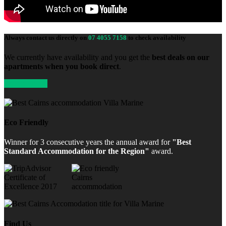
Always contact us directly on
07 4055 7158
to check availability
We currently have availability and you get the
best deals on our
apartments when you book direct
.
Enquire Now
Eco Friendly
Winner for 3 consecutive years the annual award for
"Best
Standard Accommodation for the Region"
award.
Find Us