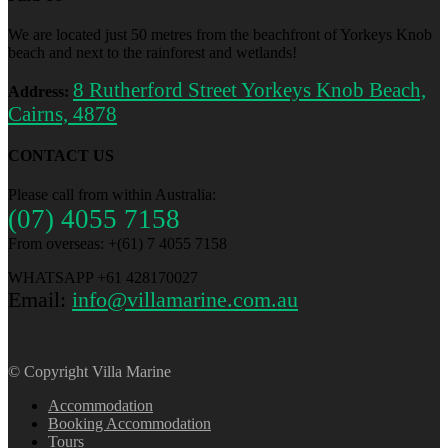
We are located just 50 metres from the beachfront of Yorkeys Knob
beach and next to the rainforest and wetlands!
8 Rutherford Street Yorkeys Knob Beach,
Address:
Cairns, 4878
CONTACT US
Please call from within Australia:
(07) 4055 7158
From overseas: +(61) 7 4055 7158
WHATSAPP +61 428170027
Email:
info@villamarine.com.au
© Copyright Villa Marine
Accommodation
Booking Accommodation
Tours