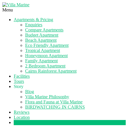
Menu
Apartments & Pricing
Enquiries
Compare Apartments
Budget Apartment
Beach Apartment
Eco Friendly Apartment
Tropical Apartment
Honeymoon Apartment
Family Apartment
2 Bedroom Apartment
Cairns Rainforest Apartment
Facilities
Tours
Story
Blog
Villa Marine Philosophy
Flora and Fauna at Villa Marine
BIRDWATCHING IN CAIRNS
Reviews
Location
Book Now